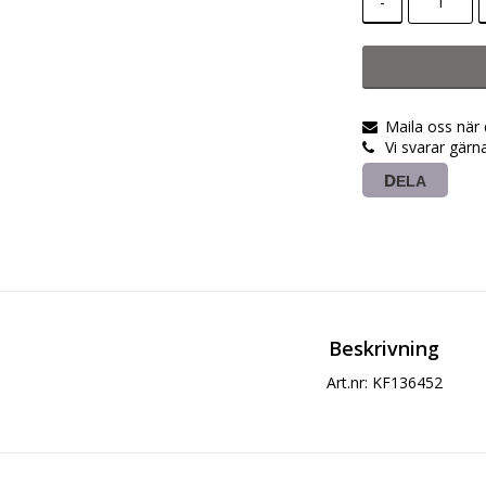
-
Maila oss när
Vi svarar gärn
DELA
Beskrivning
Art.nr: KF136452