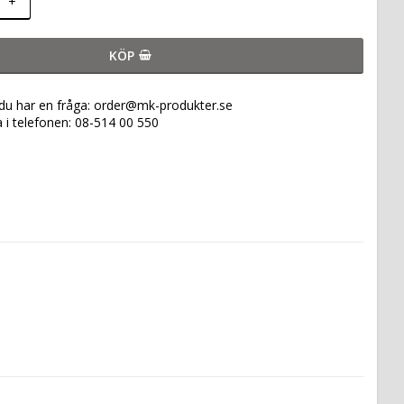
+
KÖP
 du har en fråga: order@mk-produkter.se
a i telefonen: 08-514 00 550