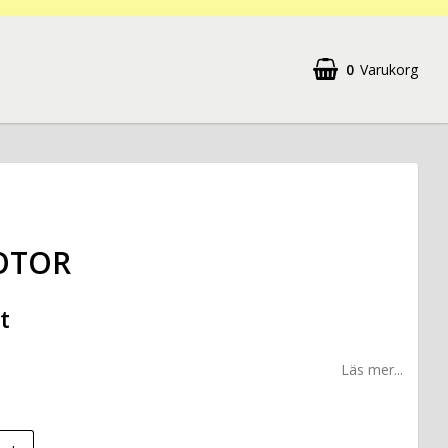
0
Varukorg
OTOR
t
Läs mer...