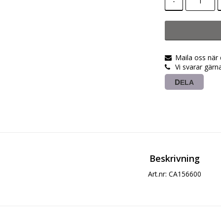
-
Maila oss när
Vi svarar gärn
DELA
Beskrivning
Art.nr: CA156600