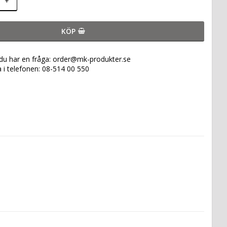
+
KÖP
 du har en fråga: order@mk-produkter.se
a i telefonen: 08-514 00 550