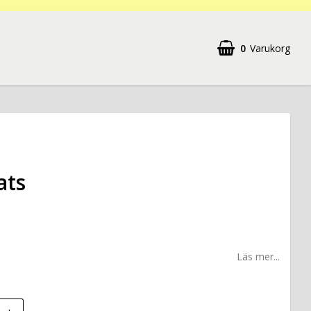
0
Varukorg
ats
Läs mer...