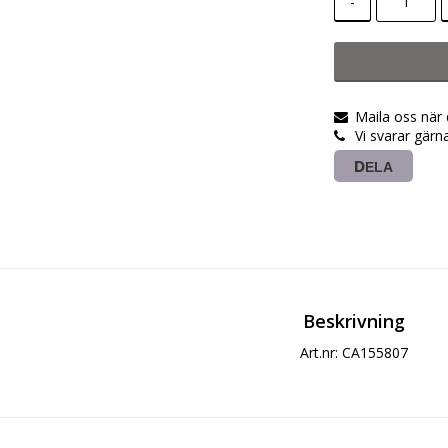
-
Maila oss när
Vi svarar gärn
DELA
Beskrivning
Art.nr: CA155807