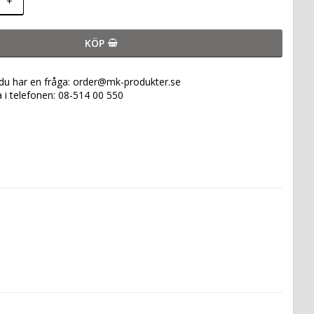
+
KÖP
 du har en fråga: order@mk-produkter.se
a i telefonen: 08-514 00 550