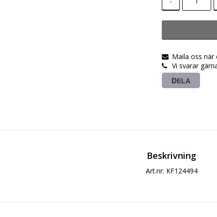
-
Maila oss när
Vi svarar gärn
DELA
Beskrivning
Art.nr: KF124494