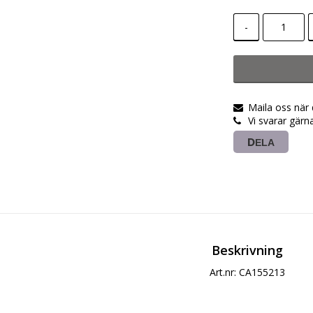
-
Maila oss när
Vi svarar gärn
DELA
Beskrivning
Art.nr: CA155213