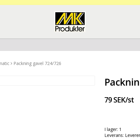
matic
Packning gavel 724/726
Packnin
79 SEK/st
I lager: 1
Leverans:
Levere