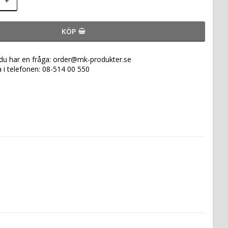
+
KÖP
 du har en fråga: order@mk-produkter.se
a i telefonen: 08-514 00 550