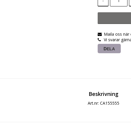
-
Maila oss när
Vi svarar gärn
DELA
Beskrivning
Art.nr: CA155555