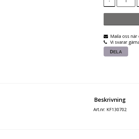
-
Maila oss när
Vi svarar gärn
DELA
Beskrivning
Art.nr: KF130702