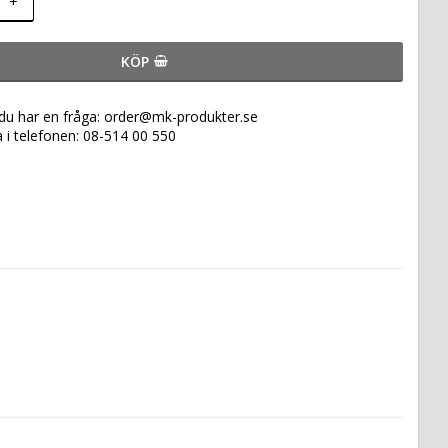
+
KÖP
 du har en fråga: order@mk-produkter.se
a i telefonen: 08-514 00 550