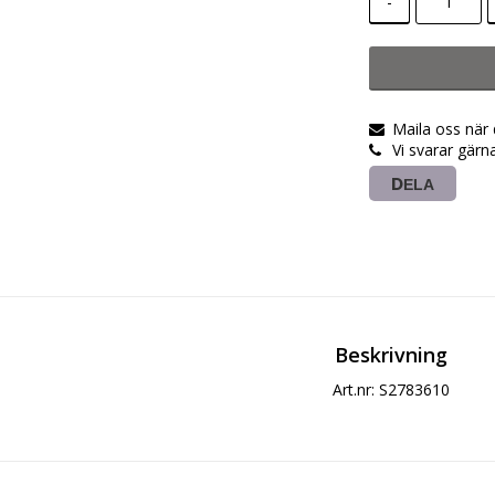
-
Maila oss när
Vi svarar gärn
DELA
Beskrivning
Art.nr: S2783610