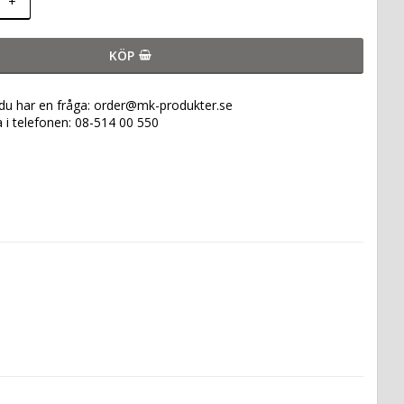
+
KÖP
 du har en fråga: order@mk-produkter.se
a i telefonen: 08-514 00 550