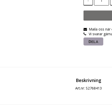
-
Maila oss när
Vi svarar gärn
DELA
Beskrivning
Art.nr: S2768413