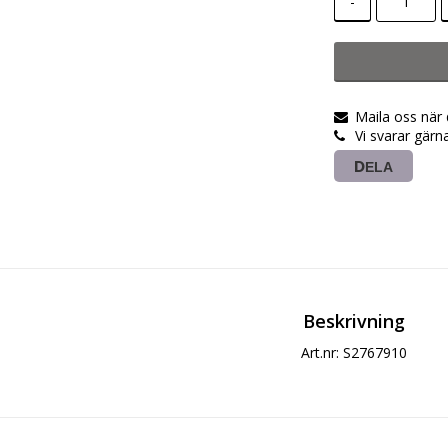
-
Maila oss när
Vi svarar gärn
DELA
Beskrivning
Art.nr: S2767910