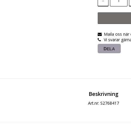
-
Maila oss när
Vi svarar gärn
DELA
Beskrivning
Art.nr: S2768417