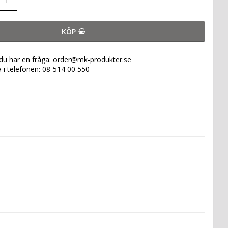
+
KÖP
 du har en fråga: order@mk-produkter.se
a i telefonen: 08-514 00 550