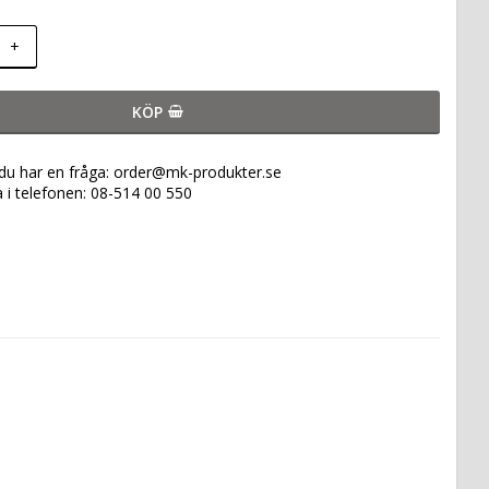
+
KÖP
 du har en fråga: order@mk-produkter.se
a i telefonen: 08-514 00 550