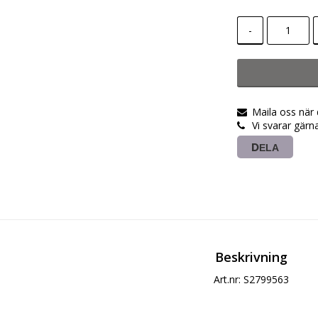
-
Maila oss när
Vi svarar gärn
DELA
Beskrivning
Art.nr: S2799563