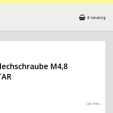
0
Varukorg
lechschraube M4,8
TAR
Läs mer...