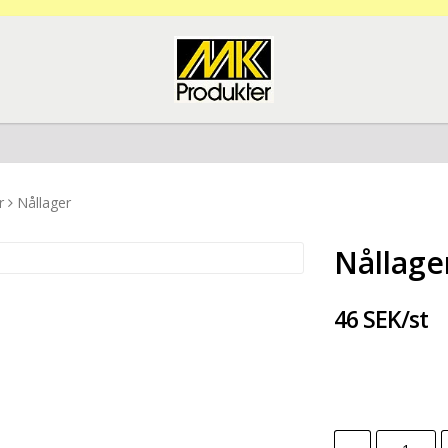
r
Nållager
Nållage
46 SEK/st