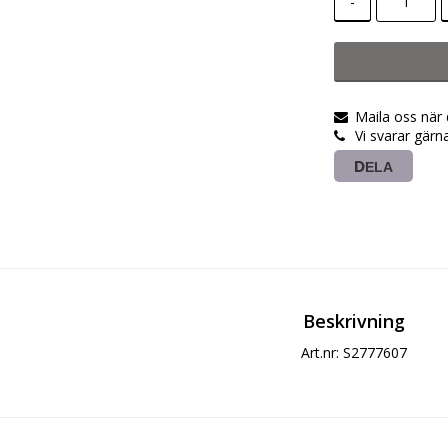
-
Maila oss när
Vi svarar gärn
DELA
Beskrivning
Art.nr: S2777607