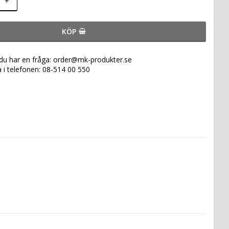
+
KÖP
 du har en fråga: order@mk-produkter.se
a i telefonen: 08-514 00 550