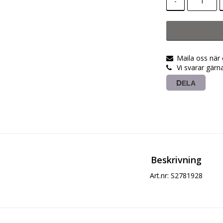
-
Maila oss när
Vi svarar gärn
DELA
Beskrivning
Art.nr: S2781928