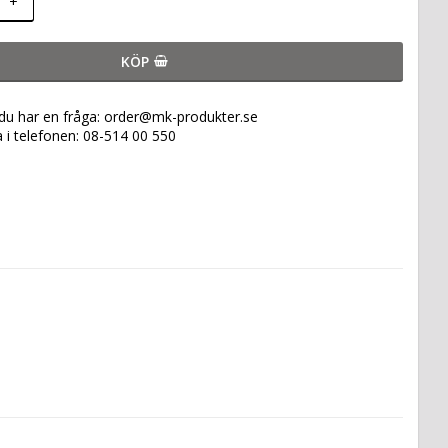
+
KÖP
 du har en fråga: order@mk-produkter.se
a i telefonen: 08-514 00 550