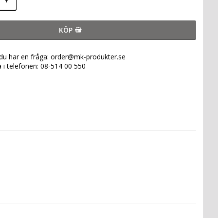
+
KÖP
 du har en fråga: order@mk-produkter.se
a i telefonen: 08-514 00 550