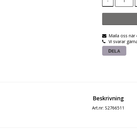
-
Maila oss när
Vi svarar gärn
DELA
Beskrivning
Art.nr: S2766511