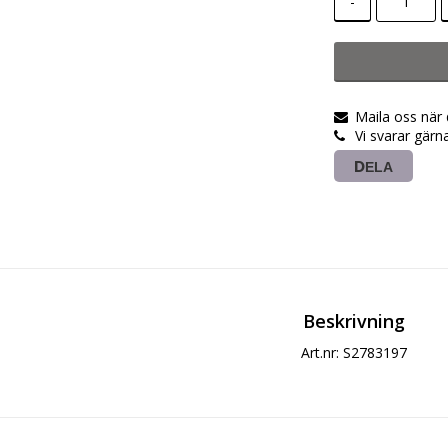
-
Maila oss när
Vi svarar gärn
DELA
Beskrivning
Art.nr: S2783197