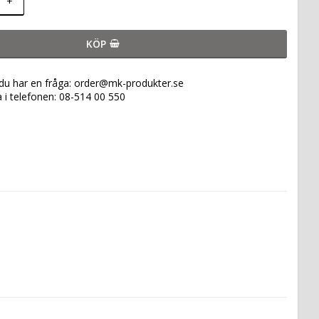
+
KÖP
 du har en fråga: order@mk-produkter.se
a i telefonen: 08-514 00 550